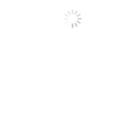
ESD štandardný plášť
merný odpor 10E8-10E9 Ω
vo veľkostiach S,M,L,XL a XXL
zapínanie na niklové/plastové cvoky
s náprsným vreckom s ESD logom
Viac info